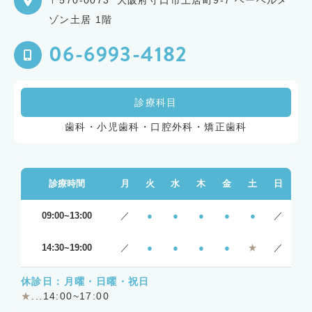
ゾン土居 1階
06-6993-4182
診療科目
歯科・小児歯科・口腔外科・矯正歯科
診療時間
月
火
水
木
金
土
日
09:00~13:00
／
●
●
●
●
●
／
14:30~19:00
／
●
●
●
●
★
／
休診日：月曜・日曜・祝日
★
...14:00~17:00